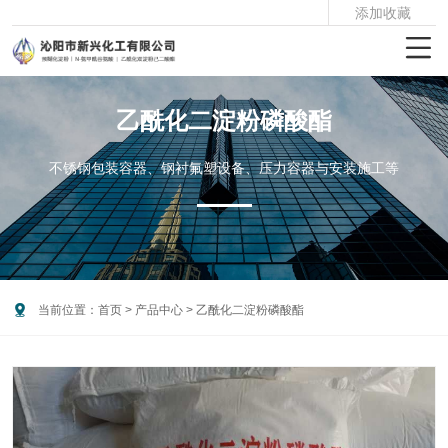
添加收藏

乙酰化二淀粉磷酸酯
不锈钢包装容器、钢衬氟塑设备、压力容器与安装施工等

当前位置：
首页
>
产品中心
>
乙酰化二淀粉磷酸酯