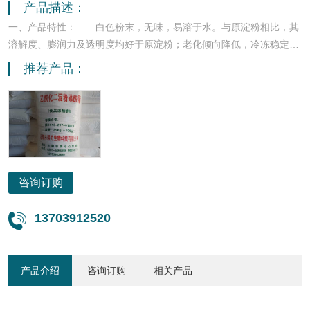
产品描述：
一、产品特性： 白色粉末，无味，易溶于水。与原淀粉相比，其
溶解度、膨润力及透明度均好于原淀粉；老化倾向降低，冷冻稳定性
好。抗热、抗酸效果好。二、用途： 1、作为稳定和凝固剂。用
推荐产品：
于午餐肉、果酱、蛋黄酱、罐装棕榈油。 2、用于罐装蘑菇、芦
笋、青豆、胡萝卜、沙丁鱼类产品。代乳粉。罐装鲐鱼和竹英鱼的填
充料。 3、用于罐装婴儿食品，速冻鱼条和鱼块的拖料包
裹。 产品食品许可证号：豫XK13—217—01078 销售电话：
0391—5055071 5056698 13703912520
咨询订购
13703912520

产品介绍
咨询订购
相关产品